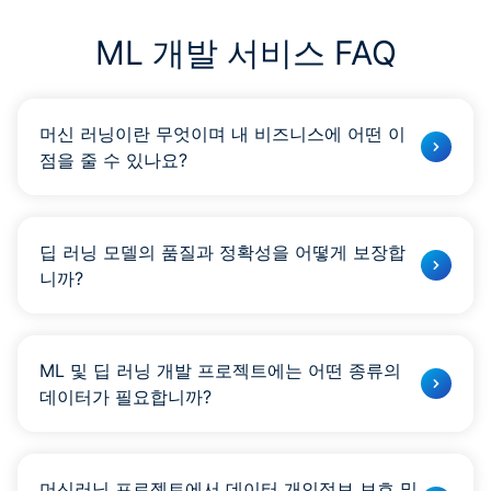
ML 개발 서비스 FAQ
머신 러닝이란 무엇이며 내 비즈니스에 어떤 이
점을 줄 수 있나요?
머신러닝은 시스템이 명시적으로 프로그래밍하지 않고도
경험을 통해 학습하고 개선할 수 있도록 하는 인공 지능의
딥 러닝 모델의 품질과 정확성을 어떻게 보장합
하위 집합입니다.
니까?
의료:
의료 영상 정확도 향상, 질병 조기 발견, 환자 치료
개선.
엄격한 데이터 전처리, 모델 선택, 정기적인 평가를 통해 품
재원:
사기 탐지 알고리즘, 신용 점수, 개인 금융 관리를
질과 정확성을 보장합니다.
활용합니다.
ML 및 딥 러닝 개발 프로젝트에는 어떤 종류의
소매:
추천 시스템 구현, 공급망 최적화 및 고객 서비스
데이터가 필요합니까?
강화.
농업:
농업 관련 의사결정 및 기타 운영을 지원합니다.
귀하의 특정 데이터 요구 사항을 결정하기 위해 먼저 귀하
교육:
개인화된 학습 경험을 만들고 더 나은 교육 자료를
의 요구 사항을 평가합니다.
만듭니다.
머신러닝 프로젝트에서 데이터 개인정보 보호 및